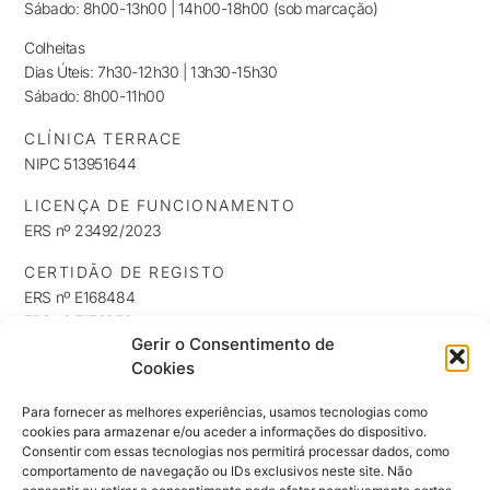
Sábado: 8h00-13h00 | 14h00-18h00 (sob marcação)
Colheitas
Dias Úteis: 7h30-12h30 | 13h30-15h30
Sábado: 8h00-11h00
CLÍNICA TERRACE
NIPC 513951644
LICENÇA DE FUNCIONAMENTO
ERS nº 23492/2023
CERTIDÃO DE REGISTO
ERS nº E168484
ERS nº E176253
Gerir o Consentimento de
ERS nº E176254
Cookies
INFORMAÇÕES
Política de Privacidade
Para fornecer as melhores experiências, usamos tecnologias como
cookies para armazenar e/ou aceder a informações do dispositivo.
Política de Cookies
Consentir com essas tecnologias nos permitirá processar dados, como
NEWSLETTER
comportamento de navegação ou IDs exclusivos neste site. Não