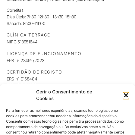
Colheitas
Dias Úteis: 7h30-12h30 | 13h30-15h30
Sábado: 8h00-11h00
CLÍNICA TERRACE
NIPC 513951644
LICENÇA DE FUNCIONAMENTO
ERS nº 23492/2023
CERTIDÃO DE REGISTO
ERS nº E168484
ERS nº E176253
Gerir o Consentimento de
ERS nº E176254
Cookies
INFORMAÇÕES
Política de Privacidade
Para fornecer as melhores experiências, usamos tecnologias como
cookies para armazenar e/ou aceder a informações do dispositivo.
Política de Cookies
Consentir com essas tecnologias nos permitirá processar dados, como
NEWSLETTER
comportamento de navegação ou IDs exclusivos neste site. Não
Mantenha-se a par das nossas novidades exclusivas e promoções
consentir ou retirar o consentimento pode afetar negativamante certos