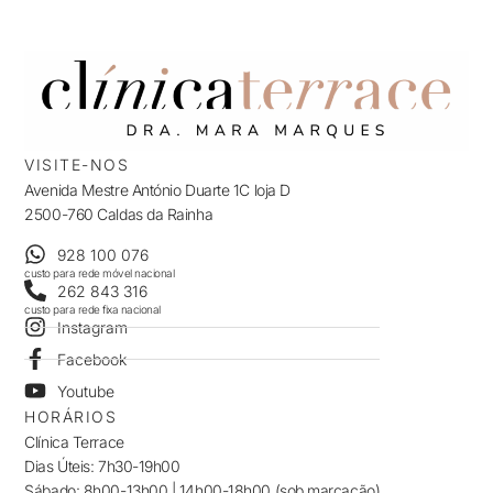
VISITE-NOS
Avenida Mestre António Duarte 1C loja D
2500-760 Caldas da Rainha
928 100 076
custo para rede móvel nacional
262 843 316
custo para rede fixa nacional
Instagram
Facebook
Youtube
HORÁRIOS
Clínica Terrace
Dias Úteis: 7h30-19h00
Sábado: 8h00-13h00 | 14h00-18h00 (sob marcação)