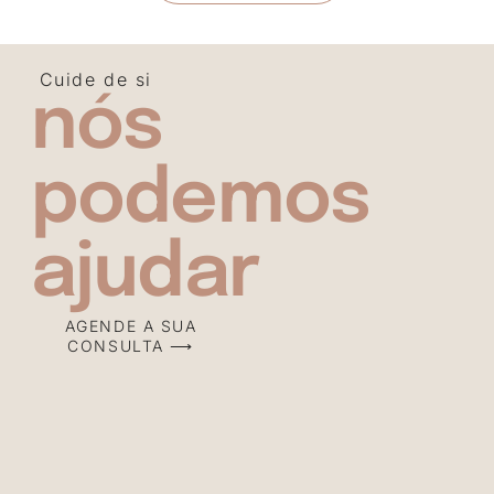
Cuide de si
nós
podemos
ajudar
AGENDE A SUA
CONSULTA ⟶